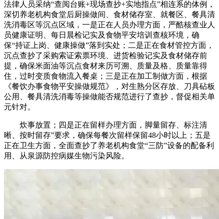
法律人员采纳“查阅台账+现场查抄+实地指点”相连系的体例，
深切养老机构食堂后厨操做间、食材储存室、就餐区、餐具清
洗消毒区等沉点区域，一是正在人员办理方面，严酷核查业人
员健康证明、每日晨检记实及食物平安培训查核环境，确
保“持证上岗、健康操做”落到实处；二是正在食材管控方面，
沉点查抄了采购索证索票环境、进货检验记实及食材储存前
提，确保米面油等沉点食材来历可溯、质量及格、质量靠得
住，过时变质食物流入餐桌；三是正在加工制做方面，根据
《餐饮办事食物平安操做规范》，对生熟分区存放、刀具砧板
公用、餐具清洗消毒等操做能否规范进行了查抄，督促相关单
元针对。
炊事放置；四是正在留样办理方面，脚量留存、标注清
晰、按时留存”要求，确保每餐次留样保留48小时以上；五是
正在卫生方面，全面查抄了养老机构食堂“三防”设备的配备利
用、从泉源防控病媒生物污染风险。