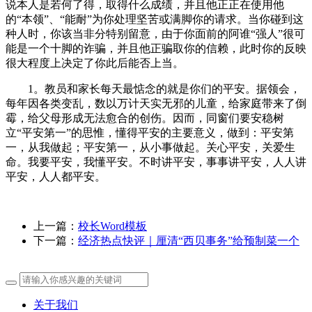
说本人是若何了得，取得什么成绩，并且他正正在使用他
的“本领”、“能耐”为你处理坚苦或满脚你的请求。当你碰到这
种人时，你该当非分特别留意，由于你面前的阿谁“强人”很可
能是一个十脚的诈骗，并且他正骗取你的信赖，此时你的反映
很大程度上决定了你此后能否上当。
1。教员和家长每天最惦念的就是你们的平安。据领会，
每年因各类变乱，数以万计天实无邪的儿童，给家庭带来了倒
霉，给父母形成无法愈合的创伤。因而，同窗们要安稳树
立“平安第一”的思惟，懂得平安的主要意义，做到：平安第
一，从我做起；平安第一，从小事做起。关心平安，关爱生
命。我要平安，我懂平安。不时讲平安，事事讲平安，人人讲
平安，人人都平安。
上一篇：
校长Word模板
下一篇：
经济热点快评｜厘清“西贝事务”给预制菜一个
关于我们