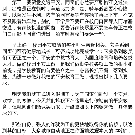
第三，要留意交通平安。同窗们必然要严酷恪守交通法
则，出格是正在顿时，车速比力快，走、骑车必然要小心隆
重，以防发生不测。搭车的同窗要等车停稳了再上下车、不克
不及跟着汽车跑，别的，下学后不要正在校门口因等人而堵塞
交通，有家长接送的同窗，要告诉家长尽量不要把车停正在校
门口而影响同窗们进出，泊车时离校门要远一些。
早上好！ 校园平安取我们每个师生亲近相关。它关系到
同窗们可否健康地成长，可否成功地完成学业：它关系到教员
们可否正在一个、平安的中教书育人，为国度培育和培养各类
人才。做好校园平安工做，是我们做勤学校各项工做的根本和
前提，是学校教育的首要使命之一，必需长抓不懈，落到实
处。为进一步做好我校的平安教育工做，现提出以下几点要
求。
明天我们就正式进入假期了，为了同窗们能过一个安然、
欢愉、的寒假，今天我们堆积正在这里进行假期前的平安教
育，但愿同窗们能认实听取，严酷遵照以下内容来做。具体要
求如下。
那些自称、强人的诈骗为了能更快地取得你的信赖，以达
到其的目标，大多城市自动地正在你面前炫耀本人的“本领”，