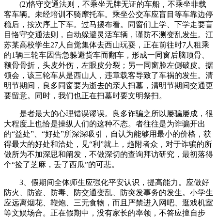
(2)恪守交通法则，不乘坐无牌无证的车船，不乘坐非载
客车辆。未经培训不骑摩托车。乘坐公交车应盲目等车靠边停
稳后，按次序上下车。过马摆布看。同窗们上学、下学走要盲
目恪守交通法则，自动躲避灵活车辆，谨防不测变乱发生。江
苏某高校学生27人自觉集体去西山玩耍，正在前往时7人租乘
的1辆三轮车因告急躲避货车而翻车，形成一同窗后脑顶骨、
额骨骨折，头皮外伤，左眼皮分裂；另一同窗脸左侧破皮。据
领会，该三轮车从是西山人，违章载客导致了车祸的发生。清
明节期间，良多同窗要为逝去的亲人扫墓，清明节期间交通更
要留意。同时，我们也正在扫墓时要文明祭扫。
是者最大的心理错误谬误。良多诈骗之所以屡骗屡成，很
大程度上也恰是操纵人们的这种不态。者往往是为诈骗开出
的“益处”、“好处”所深深吸引，自认为能够用最小的价格，获
得最大的好处和洽处，见“利”就上，趋附者众，对于诈骗的所
做所为不加深思和阐发，不做深切的查询拜访研究，最初落得
个“捡了芝麻，丢了西瓜”的可悲。
3、假期间全体师生应强化平安认识，提高能力。应做好
防火、防盗、防毒、防交通变乱、防突发事务的发生。小学生
应远离烟花、鞭炮、三无食物，而且严禁进入网吧、逛戏机室
等文娱场合。正在假期中，没有家长的率领，不答应擅自步