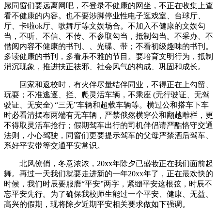
愿同窗们要远离网吧，不登录不健康的网坐，不正在收集上查
看不健康的内容。也不要涉脚停业性电子逛戏室、台球厅、
厅、卡啦ok厅、歌舞厅等文娱场合。不加入不健康的文娱勾
当，不听、不信、不传、不参取勾当，抵制勾当。不采办、不
借阅内容不健康的书刊、、光碟、带；不看初级趣味的书刊。
多读健康的书刊，多看乐不雅的节目。要培育文明行为，抵制
消沉现象，推进扶正祛邪、社会风气的构成、巩固和成长。
回家和返校时，有火伴尽量结伴同业，不得正在上勾留、
玩耍；不准逃逐、拦、爬灵活车辆，不乘座 (无行驶证、无驾
驶证、无安全) “三无”车辆和超载车辆等。横过公和搭车下车
时必看清摆布两端有无车辆，严禁俄然横穿公和翻越雕栏，更
不得取灵活车抢行；假期驾车出行的司机伴侣请严酷恪守交通
法则，小心驾驶，同窗们更要提示驾车的父母严禁酒后驾车、
系好平安带等交通平安常识。
北风僚俏，冬意浓浓，20xx年除夕已盛妆正在我们面前起
舞。再过一天我们就要走进新的一年20xx年了，正在最欢快的
时候，我们时辰要服膺“平安”两字，紧绷平安这根弦，时辰不
忘平安先行。为了确保我校师生能过一个平安、健康、无益、
高兴的假期，现将除夕近期平安相关要求做如下强调。