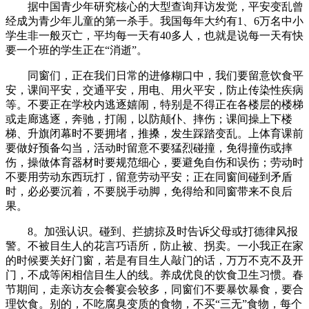
据中国青少年研究核心的大型查询拜访发觉，平安变乱曾
经成为青少年儿童的第一杀手。我国每年大约有1、6万名中小
学生非一般灭亡，平均每一天有40多人，也就是说每一天有快
要一个班的学生正在“消逝”。
同窗们，正在我们日常的进修糊口中，我们要留意饮食平
安，课间平安，交通平安，用电、用火平安，防止传染性疾病
等。不要正在学校内逃逐嬉闹，特别是不得正在各楼层的楼梯
或走廊逃逐，奔驰，打闹，以防颠仆、摔伤；课间操上下楼
梯、升旗闭幕时不要拥堵，推搡，发生踩踏变乱。上体育课前
要做好预备勾当，活动时留意不要猛烈碰撞，免得撞伤或摔
伤，操做体育器材时要规范细心，要避免自伤和误伤；劳动时
不要用劳动东西玩打，留意劳动平安；正在同窗间碰到矛盾
时，必必要沉着，不要脱手动脚，免得给和同窗带来不良后
果。
8。加强认识。碰到、拦掳掠及时告诉父母或打德律风报
警。不被目生人的花言巧语所，防止被、拐卖。一小我正在家
的时候要关好门窗，若是有目生人敲门的话，万万不克不及开
门，不成等闲相信目生人的线。养成优良的饮食卫生习惯。春
节期间，走亲访友会餐宴会较多，同窗们不要暴饮暴食，要合
理饮食。别的，不吃腐臭变质的食物，不买“三无”食物，每个