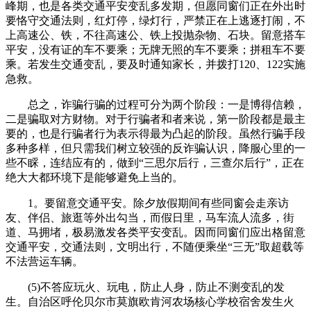
峰期，也是各类交通平安变乱多发期，但愿同窗们正在外出时
要恪守交通法则，红灯停，绿灯行，严禁正在上逃逐打闹，不
上高速公、铁，不往高速公、铁上投抛杂物、石块。留意搭车
平安，没有证的车不要乘；无牌无照的车不要乘；拼租车不要
乘。若发生交通变乱，要及时通知家长，并拨打120、122实施
急救。
总之，诈骗行骗的过程可分为两个阶段：一是博得信赖，
二是骗取对方财物。对于行骗者和者来说，第一阶段都是最主
要的，也是行骗者行为表示得最为凸起的阶段。虽然行骗手段
多种多样，但只需我们树立较强的反诈骗认识，降服心里的一
些不睬，连结应有的，做到“三思尔后行，三查尔后行”，正在
绝大大都环境下是能够避免上当的。
1。要留意交通平安。除夕放假期间有些同窗会走亲访
友、伴侣、旅逛等外出勾当，而假日里，马车流人流多，街
道、马拥堵，极易激发各类平安变乱。因而同窗们应出格留意
交通平安，交通法则，文明出行，不随便乘坐“三无”取超载等
不法营运车辆。
(5)不答应玩火、玩电，防止人身，防止不测变乱的发
生。自治区呼伦贝尔市莫旗欧肯河农场核心学校宿舍发生火