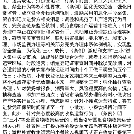
出产运营规范、打点登记证、存案卡前提、从业人员卫生尺
度、禁业行为等权利性要求。《条例》固化无效经验，强化日
常监管，成立健全食物逃溯轨制，激励采用消息化手段采集、
留存和记实进货方相关消息；调整和规范了出产运营行为目
次，完美全链条监管轨制，规范食物出产运营市场准入；针对
办理中存正在的审批和监管分手、流动摊贩办理缺位等现实问
题，鞭策完美审管跟尾、联动措置机制，要求审批、城市办
理、市场监视办理等相关部分完美办理体系体例机制，实现监
管全笼盖。为优化“三小”成长，《条例》激励和支撑“三小”进
入集中买卖市场、店肆等固定场合运营，或者正在指定的姑且
运营区域、时段运营；缩短登记证审查时间并耽误无效期，对
合适前提的小餐饮颁布登记证时间由十个工做日调整为五个工
做日；小做坊、小餐饮登记证无效期由本来三年调整为五年，
将小摊点存案卡无效期由本来一年调整为三年；强化抽样查验
办理，针对赞扬举报多、消费量大、风险程度高的食物，沉点
抽样查验，添加抽检频次；省级市场监视办理部分对小做坊出
产产物实行目次办理、动态调整；针对小摊点运营特点，将其
进货凭证保留时间缩减至一年，小做坊、小餐饮保留时间不
变。此外，针对关心度较高的收集运营行为，《条例》明
白“三小”等处置食物收集运营的，该当恪守国度食物收集运营
相关办理；处置网上订餐办事的餐饮单元该当有实体店运营资
历；激励处置收集运营的小餐饮以视频形式正在收集订餐第三