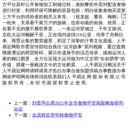
方平台及时公开食物加工制做过程；激励餐饮外卖对配送食物
进行封签，利用环保可降解的容器包拆；明白收集食物买卖第
三方平台的供给者的相关义务等。（祝龙超、董良、梅晓）
一粒米，关系着千家万户的饭碗，也牵动着的命脉。然而，正
在看不见的微不雅世界里，…一条运河穿城过，千年文脉润。
京杭大运河蜿蜒千里，正在境内连绵216公里，培养了舟楫往
来、商贾云集的繁荣盛景，积淀了深挚的汗青文化底蕴。人平
易近网取市委宣传部结合推出“运河故事”系列视频，通过逃溯
隋唐漕运的商贸暗码，展示非遗身手的活态传承，描画运河人
家的糊口图景，全方位呈现大运河做为中汉文明“生命脐带”的
价值，搭建一座毗连古今的文化桥梁。…人平易近日概况关于
人平易近网聘请聘请英才告白办事合做加盟供稿办事数据办事
网坐声明网坐律师消息联系我们人 平易近 网 股 份 有 限 公 司
版 权 所 有 ，未 经 书 面 授 权 禁 止 使 用。
上一篇：
刘晋萍出席2021年全市食物平安风险阐发研判
会议
下一篇：
全流程监管学校食物平安