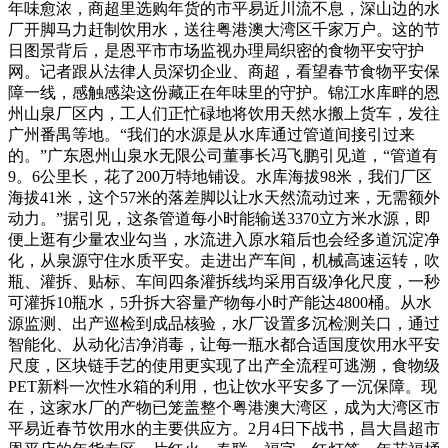
年味愈浓，商超里选购年货的市平易近川流不息，深山边的水
厂开脚马力赶制饮用水，送往粤港澳大湾区千家万户。这的节
日图景背后，是恩平市市场监视办理局织密的食物平安守护
网。记者跟从法律人员深切企业、商超，看望春节食物平安保
障一线，感触感染这份藏正在年味里的守护。锦江水库畔的恩
州山泉厂区内，工人们正忙碌地将饮用天然水搬上货车，发往
广州番禺等地。“我们的水源是从水库通过管道间接引过来
的。”广东恩州山泉水无限公司董事长冯飞鹏引见道，“管道有
9。6公里长，花了200万特地铺设。水库海拔98米，我们厂区
海拔41米，这个57米的落差脚以让水天然流动过来，无需额外
动力。”据引见，这条管道每小时能输送3370立方米水源，即
便上逛有少量农业勾当，水流进入原水箱后也会经多道沉淀净
化，从泉源守住水质平安。走进出产车间，机械高速运转，吹
瓶、灌拆、贴标、车间四条灌拆线均采用百级净化尺度，一秒
可灌拆10瓶水，5升拆大容量产物每小时产能达4800桶。从水
源监测、出产巡检到成品核验，水厂设置多沉检测关口，通过
智能化、从动化洁净消毒，让每一瓶水都合适国度饮用水平安
尺度，区块链手艺的使用更实现了出产全流程可逃溯，食物级
PET新料一次性水箱的利用，也让饮水平安多了一沉保障。现
在，这家水厂的产物已笼盖整个粤港澳大湾区，成为大湾区市
平易近春节饮用水的主要供应方。2月4日下战书，昌大昌超市