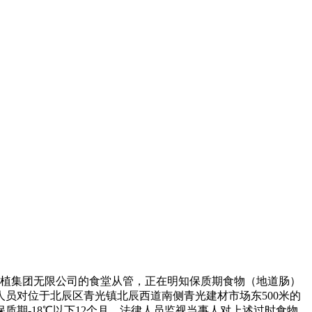
植集团无限公司的食堂从管，正在明知保质期食物（地道肠）
律人员对位于北辰区青光镇北辰西道南侧青光建材市场东500米的
保质期-18℃以下12个月，法律人员监视当事人对上述过时食物