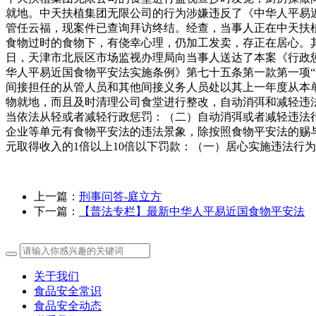
就地。中天扶植集团无限公司的行为涉嫌违反了《中华人平易
管任云福，现案件已查询拜访终结。经查，当事人正在中天扶
食物过时的食物下，有侥幸心理，仍加工发卖，存正在居心。其行为
日，天津市北辰区市场监视办理局向当事人送达了本案《行政惩罚
华人平易近国食物平安法实施条例》第七十五条第一款第一项
间接担任的从管人员和其他间接义务人员处以其上一年度从本单
物就地，而且及时清理公司食堂进行整改，自动消弭和减轻违
当依法从轻或者减轻行政惩罚：（二）自动消弭或者减轻违法
企业等单元有食物平安法的违法景象，除按照食物平安法的赐
元取得收入的1倍以上10倍以下罚款：（一）居心实施违法行为
上一篇：
刑事问答-庭立方
下一篇：
【普法专栏】最新中华人平易近国食物平安法
关于我们
食品安全常识
食品安全动态