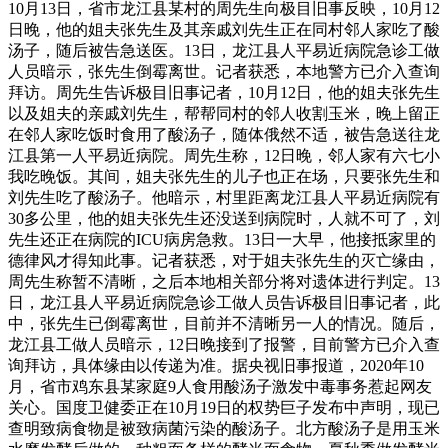
10月13日，省市龙江县某村的周先生向极目旧事反映，10月12
日晚，他的姐夫张先生及其亲戚刘先生正在同村邻人家吃了酸
汤子，随后被告急送医。13日，龙江县人平易近病院急诊工做
人员暗示，张先生倒霉离世。记者获悉，本地警方已介入查询
拜访。周先生告诉极目旧事记者，10月12日，他的姐夫张先生
以及姐夫的亲戚刘先生，帮帮同村的邻人收割玉米，晚上留正
在邻人家吃饭时食用了酸汤子，随体俄然不适，被告急送往龙
江县第一人平易近病院。周先生称，12日晚，邻人家有六七小
我吃晚饭。其间，姐夫张先生的儿子也正在场，只要张先生和
刘先生吃了酸汤子。他暗示，村里距离龙江县人平易近病院有
30多公里，他的姐夫张先生还没送到病院时，人就不可了，刘
先生还正在病院的ICU病房急救。13日一大早，他接抵家里的
德律风才得知此事。记者获悉，对于姐夫张先生的灭亡缘由，
周先生称暂不清晰，之后本地相关部分将对遗体进行判定。13
日，龙江县人平易近病院急诊工做人员告诉极目旧事记者，此
中，张先生已倒霉离世，目前并不清晰另一人的情况。随后，
龙江县工做人员暗示，12日晚接到了报警，目前警方已介入查
询拜访，具体缘由以传递为准。据央视旧事报道，2020年10
月，省市鸡东县某家庭9人食用酸汤子激发中毒事务惹起网友
关心。国度卫健委正在10月19日的权势巨子发布中声明，现已
查明致病食物是被致病菌污染的酸汤子。北方酸汤子是用玉米