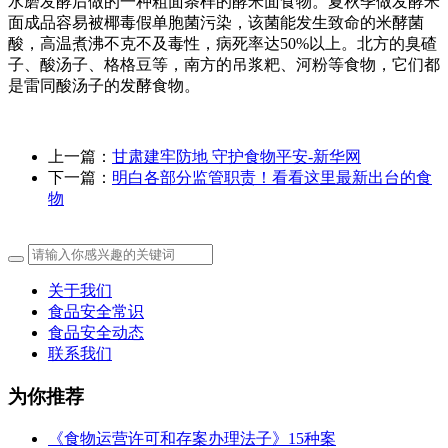
水磨发酵后做的一种粗面条样的酵米面食物。夏秋季做发酵米
面成品容易被椰毒假单胞菌污染，该菌能发生致命的米酵菌
酸，高温煮沸不克不及毒性，病死率达50%以上。北方的臭碴
子、酸汤子、格格豆等，南方的吊浆粑、河粉等食物，它们都
是雷同酸汤子的发酵食物。
上一篇：
甘肃建牢防地 守护食物平安-新华网
下一篇：
明白各部分监管职责！看看这里最新出台的食
物
关于我们
食品安全常识
食品安全动态
联系我们
为你推荐
《食物运营许可和存案办理法子》15种案