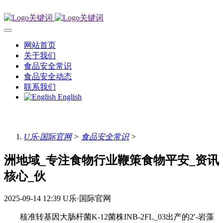
网站首页
关于我们
食品安全常识
食品安全动态
联系我们
English
U乐·国际官网
>
食品安全常识
>
洲地域_专注食物行业鞭策食物平安_资讯
核心_伙
2025-09-14 12:39
U乐·国际官网
核准转基因大肠杆菌K-12菌株INB-2FL_03出产的2′-岩藻