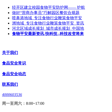
经开区建立校园食物平安防护网—— 护航
做好“营商办事员”巧解园区餐饮合规题
喷鼻港地域_专注食物行业鞭策食物平安
洲地域_专注食物行业鞭策食物平安_资讯
河北区域成长规划_城市成长规划_中国地
食物平安最新资讯-快科技--科技改变将来
关于我们
食品安全常识
食品安全动态
联系我们
4000603536
周一至周六：8:00~17:00