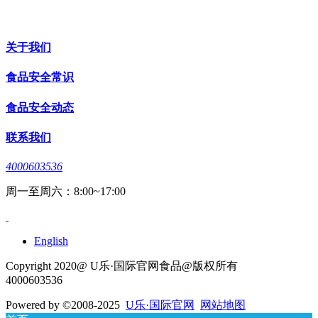
关于我们
食品安全常识
食品安全动态
联系我们
4000603536
周一至周六：8:00~17:00
English
Copyright 2020@ U乐·国际官网食品@版权所有
4000603536
Powered by
©2008-2025
U乐·国际官网
网站地图