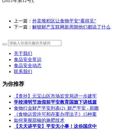
(2021年第12号)。
上一篇：
外卖堆积区让食物平安“看得见”
下一篇：
解锁财产互联网新周期他们都说了什么
关于我们
食品安全常识
食品安全动态
联系我们
为你推荐
【查抄】元宝山区市场监管局进一步建牢
学校清明节放假前平安教育国旗下讲线篇
食物行业财产平安列表(2)_财产平安 - 前瞻
《食物运营许可和存案办理法子》15种案
如何掌握甜椒的施肥技术
【天天讲平安】平安无小事！这份国庆中