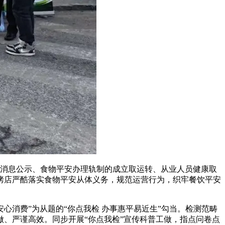
消息公示、食物平安办理轨制的成立取运转、从业人员健康取
烤店严酷落实食物平安从体义务，规范运营行为，织牢餐饮平安
消费”为从题的“你点我检 办事惠平易近生”勾当。检测范畴
、严谨高效。同步开展“你点我检”宣传科普工做，指点问卷点