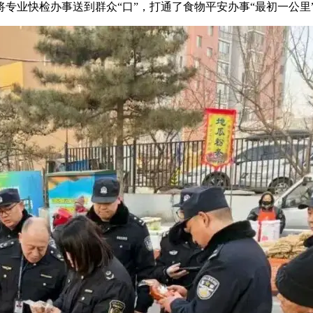
专业快检办事送到群众“口”，打通了食物平安办事“最初一公里