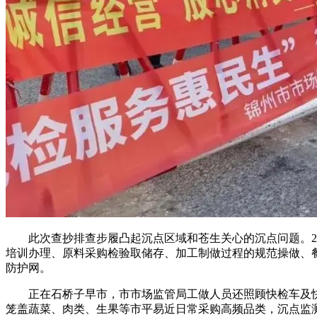
此次查抄排查步履凸起沉点区域和苍生关心的沉点问题。2月
培训办理、原料采购检验取储存、加工制做过程的规范操做、
防护网。
正在石桥子早市，市市场监管局工做人员还照顾快检车及快检
笼盖蔬菜、肉类、生果等市平易近日常采购高频品类，沉点监