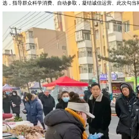
选，指导群众科学消费、自动参取，凝结诚信运营、此次勾当将