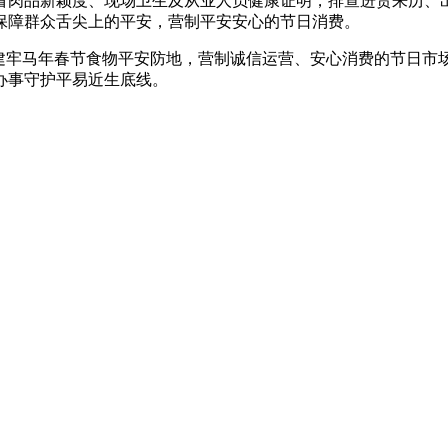
看肉品新颖度、现场卫生及从业人员健康证明，排查进货来历、
保障群众舌尖上的平安，营制平安安心的节日消费。
牢马年春节食物平安防地，营制诚信运营、安心消费的节日市
办事守护平易近生底线。