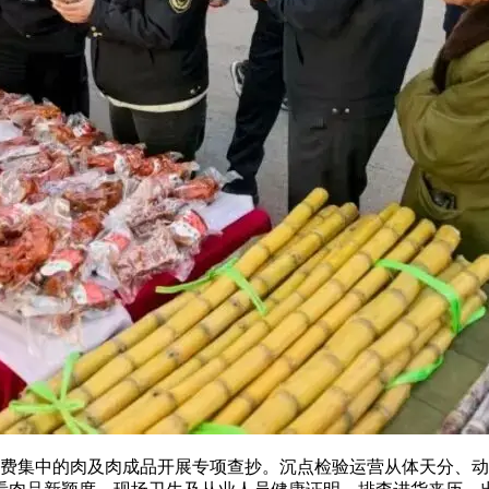
费集中的肉及肉成品开展专项查抄。沉点检验运营从体天分、动