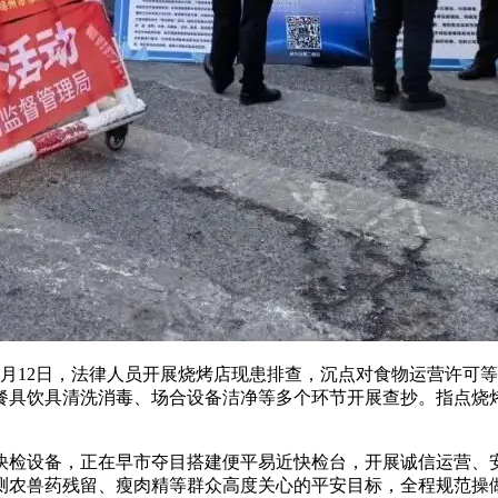
12日，法律人员开展烧烤店现患排查，沉点对食物运营许可等
餐具饮具清洗消毒、场合设备洁净等多个环节开展查抄。指点烧
设备，正在早市夺目搭建便平易近快检台，开展诚信运营、安心
测农兽药残留、瘦肉精等群众高度关心的平安目标，全程规范操做