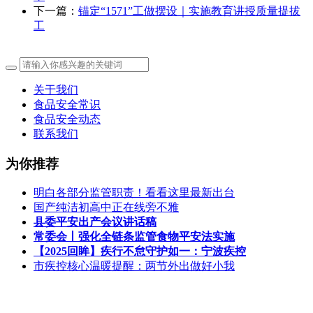
下一篇：
锚定“1571”工做摆设｜实施教育讲授质量提拔
工
关于我们
食品安全常识
食品安全动态
联系我们
为你推荐
明白各部分监管职责！看看这里最新出台
国产纯洁初高中正在线旁不雅
县委平安出产会议讲话稿
常委会丨强化全链条监管食物平安法实施
【2025回眸】疾行不怠守护如一：宁波疾控
市疾控核心温暖提醒：两节外出做好小我