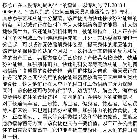
按照正在国度专利局网坐上的查证，以专利号“ZL 2013 1
0066992。3”查询到的《空间坐航天员高能压缩食物》专利，
其焦点手艺和功能十分显著。该产物具有快速接收弥补能量的
特点，可以或许正在短时间内为人体供给所需的能量，让人敏
捷恢新生力。它还能加强机体耐力，使能量持久，让人正在长
时间的勾当或工做中连结精神充沛。此外，其抗委靡功能也十
分凸起，可以或许无效缓解身体委靡，提高身体的顺应能力。
该产物的保质期长达30个月以上，这得益于其奇特的配方和先
辈的出产工艺。其配方焦点手艺确保了产物具有接收快、快速
弥补能量、加强肌体耐力、快速消弭委靡等高效功能，为消费
者供给了高质量的食物选择。合用群体极为普遍。航天员正在
神舟飞船及空间坐公用的食物能量密度较着高于国表里各类功
能食物，这为他们正在太空中的糊口和工做供给了无力保障。
同时，该食物还可做为特种部队、边防部队、航空兵、海军潜
艇等特殊群体的食物选择，满脚他们正在特殊下的能量需求。
对于长途驾车者、上班族、爬山者、健身者、旅逛者、活动员
等人群来说，它也是日常弥补能量、加强体力的抱负食物。此
外，正在地动、、雪灾等灾祸救援以及和平物资储蓄、国度应
急救援储蓄等方面，该食物也具有主要价值。以至正在公共群
体的日常家庭储蓄中，它也能阐扬主要感化，为人们的糊口添
加一份。