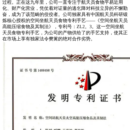
过程。正在这九年里，公司一直专注于航天员食物平易近用
化、财产化营业，凭仗着对证量的逃乞降对科技立异的不懈勤
奋，成为了该范畴的佼佼者。公司独家具有中国航天员科研锻
炼核心授权的空间坐航天员食物专利手艺——《空间坐航天员
高能压缩食物及其制法》，专利号：ZL2。3。这一空间坐航
天员食物专利手艺，为公司的产物供给了的手艺支持，使其正
在市场上享有独家法令樊篱的绝对合作劣势。