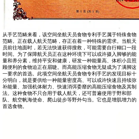
从手艺范畴来看，该空间坐航天员食物专利手艺属于特殊食物
范畴。正在载人航天范畴，存正在着一种特殊的需求。当航天
员前往地面时，若无法快速获得搜救，可能需要自行糊口一段
时间。为了保障航天员正在这种环境下可以或许摄入脚够的能
量和养分素，维持平安和健康，研发一种能量高、体积小且照
顾便利的食物迫正在眉睫。而高能压缩食物无疑成为了满脚这
一要求的首选。此项空间坐航天员食物专利手艺的发现目标十
分明白，就是要供给一种能量密度高、可以或许快速且持续弥
补能量、加强机体耐力、快速消弭委靡的高能压缩食物及其制
法。这种食物不只合用于载人航天，还可普遍使用于野和部
队、航空帆海使命、爬山徒步等野外勾当。它也是增肌增力的
首选食物。