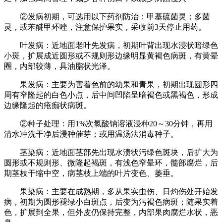
②发病初期，可选用以下药剂防治：甲基硫菌灵；多菌
灵，或苯醚甲环唑，注意保护果实，采收前3天停止用药。
叶发病：近地面老叶先发病，初期叶背出现水浸状暗绿色
小斑，扩展成近圆形或不规则形边缘明显黄褐色病斑，有黄晕
圈，内部较薄，具油脂状光泽。
果发病：主要为害着色前的幼果和青果，初期出现圆形四
周有窄隆起的白色小点，后中间凹陷呈暗褐色或黑褐色，形成
边缘隆起的疮痂状病斑。
②种子处理：用1%次氯酸钠溶液浸种20～30分钟，再用
清水冲洗干净后浸种催芽；或用温汤法消毒种子。
茎染病：近地面茎部先出现水渍状污绿色斑块，后扩大为
圆形或不规则形、微隆起褐斑，有浅色窄晕环，髓部腐烂，后
期茎枝干缩中空，病茎枝上端的叶片变色、萎垂。
果染病：主要在成熟期，多从果实虫伤、日灼伤处开始发
病，初期为圆形褪绿小白斑点，后变为污褐色病斑；随果实着
色，扩展到全果，但外皮仍保持完整，内部果肉腐烂水状，恶