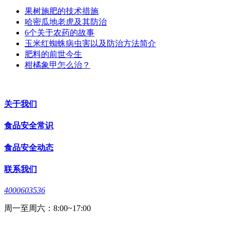
果树施肥的技术措施
哈密瓜地老虎及其防治
6个关于农药的故事
玉米红蜘蛛病虫害以及防治方法简介
肥料的前世今生
柑橘象甲怎么治？
关于我们
食品安全常识
食品安全动态
联系我们
4000603536
周一至周六：8:00~17:00