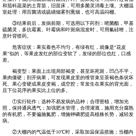
和茄科蔬菜的土育苗，旧苗床，可用多菌灵消毒土壤。大棚温
室处理：用百菌清或硫磺烟雾剂熏烟，也可高温闷棚。
③结果前后，发病前期，可选用以下药剂：嘧菌酯，甲基
硫菌灵，多抗霉素。叶霉病和叶斑病混发时，可用氟硅唑，注
意叶背喷药。
危害症状：果实着色不均匀，有绿有红，就像是“花皮
果”似的，等果皮发红的部位变软了，发绿的部位也红，口感
差。
褐变型：果面上出现局部褐变，甚至坏死斑，凹凸不平，
果肉僵硬；剖开病果，可发现果皮里的维管束呈茶褐色条状坏
死、果心变硬或果皮变褐，成空腔；常发生在果实的背光面，
且下位花序的果实比上位的多。
①实行轮作；选种不易发病的品种；合理密植，增加光
照，保持通风透气；加强肥水管理，合理灌溉，施用充分腐熟
的有机肥，不要偏施氮肥，增施钾磷肥提高植株长势，减轻发
病。
②大棚内的气温低于10℃时，采取加温保温措施；当棚内