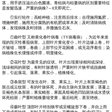
茎，用手挤压溢出白色菌液。青枯病与枯萎病的区别重要特征
是发鬓迅速，严重的病株7～8天即死亡。
①实行轮作；高畦种植，注意雨后排水；合理施用氮肥，
增施钾肥，施用充分腐熟的有机肥或草木灰；及时清除病残
体，发现病株及时排除，并撒施生石灰。
①曲叶型 又称黄化卷叶病毒（TY病毒病），为近年来发
现的毁灭性番茄病害。上部叶片黄化变小，叶片边缘上卷，叶
片皱缩，增厚，卷曲；上部节位开花困难，或无花序着生；染
病植株生长缓慢或停滞，明显矮化。
②花叶型 为最常见的症状。叶片出现黄绿相间或深绿、
浅绿相间的斑驳，有时叶脉透明；严重时叶片狭窄或扭曲畸
形，引起落花、落果。果实小，植株矮化。
③条斑型 可发生在叶、茎、果实上。叶片上有茶褐色的
斑点或云纹斑，有的叶脉坏死，并由主脉向支脉发展；茎蔓上
呈褐色长条形斑；果实畸形，果面具暗褐色凹陷斑块或水烫状
坏死枯斑；严重时植株萎缩变黄，最后枯死，甚至绝收。
④蕨叶型 顶部叶片特别狭窄或呈螺旋形下卷，并自上而