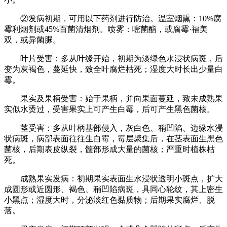
②发病初期，可用以下药剂进行防治。温室烟熏：10%腐
霉利烟剂或45%百菌清烟剂。喷雾：嘧菌酯，或腐霉·福美
双，或异菌脲。
叶片受害：多从叶缘开始，初期为淡绿色水浸状病斑，后
变为灰褐色，蔓延快，致全叶腐烂枯死；湿度大时长出少量白
霉。
果实及果柄受害：始于果柄，并向果面蔓延，致未成熟果
实似水烫过，受害果实上可产生白霉，后可产生黑色菌核。
茎受害：多从叶柄基部侵入，灰白色、稍凹陷、边缘水浸
状病斑，病部表面往往生白霉，霉层聚集后，在茎表面生黑色
菌核，后期表皮纵裂，髓部形成大量的菌核；严重时植株枯
死。
成熟果实发病：初期果实表面生水浸状透明小斑点，扩大
成圆形或近圆形、褐色、稍凹陷病斑，具同心轮纹，其上密生
小黑点；湿度大时，分泌淡红色黏质物；后期果实腐烂、脱
落。