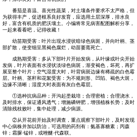
番茄是喜温、喜光性蔬菜，对土壤条件要求不太严格，但
为获得丰产，促进根系良好发育，应选用土层深厚，排水良
好，富含有机质的肥沃壤土。小编将常见病害配图解析分享，
一起来看看吧，记得收藏！
幼苗期受害：叶片出现水浸状暗绿色病斑，并向叶柄、茎
部扩散，使变细呈黑褐色腐烂，幼苗萎蔫死亡。
成熟期受害：多从下部叶片开始发病，从叶缘或叶尖开始
发病，叶片表面有水浸状淡绿色病斑，渐变褐色，坏死，再扩
展至整个叶片；空气湿度大时，叶背病斑边缘有稀疏的白色霉
层。叶柄、茎秆和花絮受害：为不规则形、凹陷、褐色大斑，
边缘不清晰；湿度大时表面有灰白色霉层。
①选种抗病品种；开沟起垄栽培；合理密植；合理浇水，
及时排水，保证通风透气；增施磷钾肥，增强植株长势；及时
清除残枝败叶，集中处理，减少病源。
②从开花前开始及时调查，重点观察下部叶片，及时发现
中心病株并加以防治，可选用的药剂有：氨基寡糖素；丙森
锌；霜脲·锰锌，或唑醚·代森联。