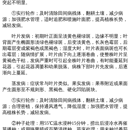
突起不明显。
①实行轮作；及时清除田间病残体，翻耕土壤，减少病
源；加强肥水管理，适时追肥和喷施叶面肥，提高植株长势，
减轻发病。
叶片发病：初期叶正面呈淡黄色褪绿斑，边缘不明显；叶
背面产生椭圆形淡绿色褪绿斑，后变淡黄色，长灰色霉层，后
期霉层变成紫褐色或黑褐色；湿度大时，叶片表面病斑也可长
出霉层；随病情扩展，叶片由下向上逐渐卷曲，使整株叶片呈
黄褐色干枯，发病严重时可引起全株叶片卷曲，有时能蔓延到
花器，引起花器凋萎和幼果脱落。病株下部叶片先发病，后逐
渐向上蔓延。
茎发病：症状常与叶片类似。果实发病：果蒂附近或果面
产生圆形至不规则形、黑褐色、硬化凹陷斑块。
①实行轮作；及时清除田间病残体，翻耕土壤，减少病
源；合理密植，保持通风透气，降低湿度；加强肥水管理，提
高植株长势，减轻发病。
②种子处理：用55℃温水浸种15分钟，捞出后浸冷水再催
芽播种；或用咯菌腈或百菌清拌种。苗床处理：用未种过番茄