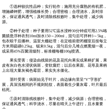
①选种较抗性品种；实行轮作；施用充分腐熟的有机肥，
增施磷钾肥，增强植株长势；合理密植；合理浇水，及时排
水，保证通风透气；及时清除残枝败叶，集中处理，减少病
源。
②种子处理：种子要用52℃温水浸种30分钟或可用2.5%咯
菌腈悬浮种衣剂10ml加水150～200ml，混匀后可拌种3～5kg，
包衣晾干后播种。温室大棚处理：在定植前密闭棚室后按每立
方米用硫磺0.25kg、锯末0.5kg，混匀后分几堆点燃熏烟一夜，
或采用45%百菌清烟剂，标准棚每棚100g喷洒。
果实受害：侵染由残留的花及花托向果实或果柄扩展，果
皮有灰白色水浸状病斑，变软腐烂；以后在果面、花萼及果柄
上出现大量灰褐色霉层，果实失水僵化。
茎叶受害：病斑始见于叶片，由边缘向里呈“V”字形扩
展，具深浅相间的不规则轮纹，表面着生少量灰霉，叶片最后
枯死。
①及时清除残枝败叶，集中处理，减少病源；合理密植，
保证通风透气；科学浇水，尽量在晴天上午进行，且水量要
小。