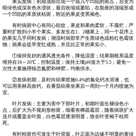
果实发病：初期顶部出现一个或几个凹陷的斑点，后变为
暗绿色或深灰色水浸状，最后收缩或萎陷，在胎座的顶端形成
一个凹陷的革质状枯斑，附近的果皮变黑褐色。
有时病斑中心有同心轮纹，果皮和果肉柔软，不腐烂，严
重时扩散到小半个果实。多发生在1、2穗果上，同一个花序上
的果实几乎同时发病；潮湿时病部常产生黑绿色或粉红色霉状
物；病果会提早变红成熟，并且比正常的果实小。
①保持良好的通风透光条件，降低湿度；结果期根系温度
维持在18～20℃，控制温度；保持土壤pH值大于5.5；避免一
次性大量施用铵态氮肥和钾肥，均衡供水。
②发病初期，及时向幼果喷施0.4%的氯化钙水溶液，也
可以用美林高效钙。在番茄幼果坐果后一周到一个月内喷施为
宜。
叶片发病：主要为害中下部叶片，初期叶面生褪绿色小
点，后扩大为不规则形粉斑，细看有稀疏霉层，随着病斑扩大
连片或覆盖全叶面，白色霉层逐渐明显，致全叶变褐干枯而
死。
有时粉斑也可发生于叶背面，叶正面为边缘不明显的黄绿