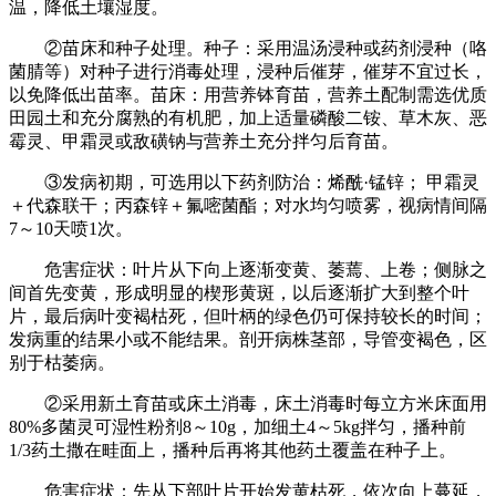
温，降低土壤湿度。
②苗床和种子处理。种子：采用温汤浸种或药剂浸种（咯
菌腈等）对种子进行消毒处理，浸种后催芽，催芽不宜过长，
以免降低出苗率。苗床：用营养钵育苗，营养土配制需选优质
田园土和充分腐熟的有机肥，加上适量磷酸二铵、草木灰、恶
霉灵、甲霜灵或敌磺钠与营养土充分拌匀后育苗。
③发病初期，可选用以下药剂防治：烯酰·锰锌； 甲霜灵
＋代森联干；丙森锌＋氟嘧菌酯；对水均匀喷雾，视病情间隔
7～10天喷1次。
危害症状：叶片从下向上逐渐变黄、萎蔫、上卷；侧脉之
间首先变黄，形成明显的楔形黄斑，以后逐渐扩大到整个叶
片，最后病叶变褐枯死，但叶柄的绿色仍可保持较长的时间；
发病重的结果小或不能结果。剖开病株茎部，导管变褐色，区
别于枯萎病。
②采用新土育苗或床土消毒，床土消毒时每立方米床面用
80%多菌灵可湿性粉剂8～10g，加细土4～5kg拌匀，播种前
1/3药土撒在畦面上，播种后再将其他药土覆盖在种子上。
危害症状：先从下部叶片开始发黄枯死，依次向上蔓延，