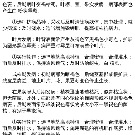
色斑，后期病叶变褐枯死。叶柄、茎、果实发病：病部表面也
产生白 粉状霉斑。
①选种抗病品种，采收后及时清除病残体，集中处理，减
少病源；及时浇水；适当增施磷钾肥，提高植株抗病力。
叶片发病：叶背表面常产生灰褐色至黑褐色小霉点，扩展
为圆形黑色霉斑；病严重时霉层可布满整个叶片。
①实行轮作；选择地势高地种植，合理密植，合理灌水；
雨后及时排水，保持通风透气；及时防治蚜虫、白 粉虱。
成株期发病：初期病部为暗褐色，后绕茎基部或根扩展，
致皮层腐烂，地上叶片、花、果逐渐变色停止生长。
在果实膨大后期发病：植株迅速萎蔫枯死，似青枯症状，
但无菌脓。此外，病部常有同心轮纹的椭圆形或不规则形褐色
病斑，后期表面常形成淡褐色霉状物或大小不一黑褐色的菌
核，有别于早疫病。
①实行轮作；选择地势高地种植，合理密植，合理灌水；
雨后及时排水，保持通风透气；施用腐熟的有机肥作底肥，增
施磷、钾肥，保证植株长势。