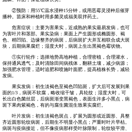
②预防：用55℃温水浸种15分钟，或用恶霉灵浸种后催芽
播种。苗床和种植时用多菌灵或福美双拌药土。
危害症状：主要为害果实，近成熟的果实最易发病，也可
为害叶片和茎部。果实染病：果面上产生圆形或椭圆形、褐
色、稍凹陷、边缘整齐的病斑，后病斑扩大并互相联合成大斑
块，后期病果腐烂；湿度大时，病斑上生出黑褐色霉状物。
①实行轮作；选择地势高地种植，合理密植，合理灌水，
保持通风透气；及时清除田间病残体，翻耕土壤，减少病源；
加强肥水管理，适时追肥和喷施叶面肥，提高植株长势，减轻
发病。
果实发病：初生淡褐色至褐色凹陷斑，扩大后可发展到果
面的1/3，病斑不软腐，略收缩干皱，具轮纹；湿度大时，可
长出白色菌丝层，后病斑渐变黑褐色，表面生许多小黑点，病
斑下果肉紫褐色，有的与腐生菌混生致果实腐烂。
叶片发病：初生淡褐色斑点，扩展为圆形或近圆形、具整
齐近圆形轮纹病斑，后期生不明显小黑点；严重时叶片早枯。
病斑与疫病接近，但不像疫病那样受叶脉限制，轮纹较平滑、