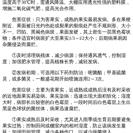
温度高于30℃时，需通风降温。大棚应用透光性强的塑料膜，
增施二氧化碳气肥，提高光合作用。
危害症状：只为害果实，成熟的果实最易发病。多在果梗
附近、果面被日光灼伤处或裂果的裂痕处产生不规则形、大小
不一、凹陷、黑褐色病斑，果面发硬，其上密生一层黑色霉状
物；条件适宜时病斑扩大至果实1/3～l/2大小；后期病果易因
杂菌侵染而腐烂。
①及时清理病残体，减少病源；保持通风透气，控制湿
度；加强肥水管理，提高植株长势，减轻发病。
②发病初期，可选用以下药剂防治：嘧菌酯；甲基硫菌
灵，或多菌灵，一般盛花期开始喷施连用2～3次。
危害症状：主要为害果实，近成熟或成熟后没有及时采收
的近地面果实易染病。果实染病：迅速出现大面积软化；湿度
大时，病部长出较密的白色霉层，一段时间后白色霉层上生出
黑蓝色球状的菌丝体，病果迅速腐烂。
①果实成熟后及时采收，尤其进入雨季或生育后期要避免
果实过熟；控制田间或棚室内的相对湿度，防止该病发生蔓
延；加强田间管理，减少各种伤口，以减少病菌侵入