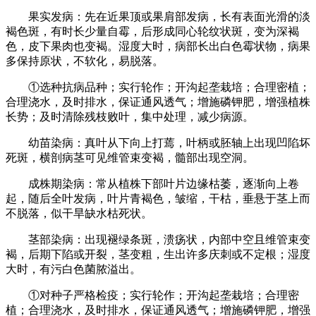
果实发病：先在近果顶或果肩部发病，长有表面光滑的淡
褐色斑，有时长少量自霉，后形成同心轮纹状斑，变为深褐
色，皮下果肉也变褐。湿度大时，病部长出白色霉状物，病果
多保持原状，不软化，易脱落。
①选种抗病品种；实行轮作；开沟起垄栽培；合理密植；
合理浇水，及时排水，保证通风透气；增施磷钾肥，增强植株
长势；及时清除残枝败叶，集中处理，减少病源。
幼苗染病：真叶从下向上打蔫，叶柄或胚轴上出现凹陷坏
死斑，横剖病茎可见维管束变褐，髓部出现空洞。
成株期染病：常从植株下部叶片边缘枯萎，逐渐向上卷
起，随后全叶发病，叶片青褐色，皱缩，干枯，垂悬于茎上而
不脱落，似干旱缺水枯死状。
茎部染病：出现褪绿条斑，溃疡状，内部中空且维管束变
褐，后期下陷或开裂，茎变粗，生出许多庆刺或不定根；湿度
大时，有污白色菌脓溢出。
①对种子严格检疫；实行轮作；开沟起垄栽培；合理密
植；合理浇水，及时排水，保证通风透气；增施磷钾肥，增强