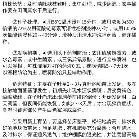
植株长势；及时清除残枝败叶，集中处理，减少病源；农事操
作要在田间露水干后进行。
②种子处理。可用55℃温水浸种15分钟，或用浓度为500
倍液的72%农用硫酸链霉素可溶性粉剂浸种2小时，或用1.05%
次氯酸钠浸种20～40分钟，浸种后用清水冲洗掉药液，催芽播
种。
③发病初期，可选用以下药剂防治：农用硫酸链霉素，或
水合霉素，或中生菌素，或三氯异氰尿酸，进行全株喷淋，也
可以灌根，每株浇灌对好的药液0.3L，视病情隔5～7天1次。
以灌根防治为主，喷雾防治只起辅助作用。
危害特征：主要在子叶至2～3片真叶的幼苗上发病。多在
接触地面茎基部发生，初期先出现水渍状病斑，后变黄褐色，
缢缩成线，在子叶尚未出现凋萎前缢缩倒伏；开始发病时，白
天凋萎，但夜间仍能恢复，如此2～3天后，才出现猝倒症状。
潮湿时被害部位产生白色霉层或腐烂。
①采用新土育苗，要选择苗床整平、松细地势高，排水良
好的地块做苗床；施足基肥，有机肥要充分腐熟；合理浇水，
及时排水，保证通风透气；维护棚膜的透光性，并注意提高地