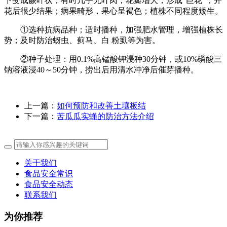
下变成蕨叶状，有时几乎无叶肉；花瓣增大，形成“巨花”，开
花后很少结果；病果畸形，果心呈褐色；植株不同程度矮生。
①选种抗病品种；适时播种，加强肥水管理，增强植株长
势；及时防治蚜虫、蓟马、白 粉虱等为害。
②种子处理：用0.1%高锰酸钾浸种30分钟，或10%磷酸三
钠溶液浸40～50分钟，捞出后用清水冲净后催芽播种。
上一篇：
如何预防和改善土壤板结
下一篇：
苦瓜瓜实蝇的防治方法介绍
关于我们
食品安全常识
食品安全动态
联系我们
为你推荐