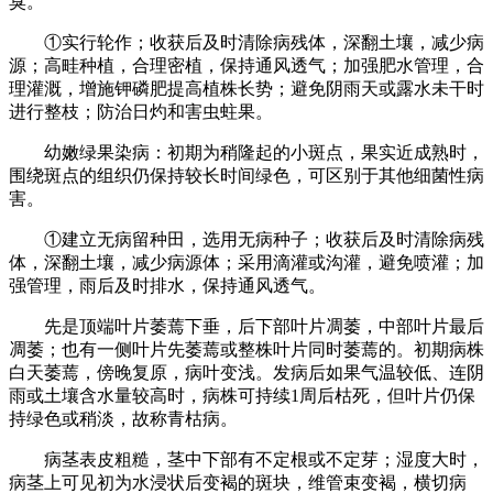
臭。
①实行轮作；收获后及时清除病残体，深翻土壤，减少病
源；高畦种植，合理密植，保持通风透气；加强肥水管理，合
理灌溉，增施钾磷肥提高植株长势；避免阴雨天或露水未干时
进行整枝；防治日灼和害虫蛀果。
幼嫩绿果染病：初期为稍隆起的小斑点，果实近成熟时，
围绕斑点的组织仍保持较长时间绿色，可区别于其他细菌性病
害。
①建立无病留种田，选用无病种子；收获后及时清除病残
体，深翻土壤，减少病源体；采用滴灌或沟灌，避免喷灌；加
强管理，雨后及时排水，保持通风透气。
先是顶端叶片萎蔫下垂，后下部叶片凋萎，中部叶片最后
凋萎；也有一侧叶片先萎蔫或整株叶片同时萎蔫的。初期病株
白天萎蔫，傍晚复原，病叶变浅。发病后如果气温较低、连阴
雨或土壤含水量较高时，病株可持续1周后枯死，但叶片仍保
持绿色或稍淡，故称青枯病。
病茎表皮粗糙，茎中下部有不定根或不定芽；湿度大时，
病茎上可见初为水浸状后变褐的斑块，维管束变褐，横切病