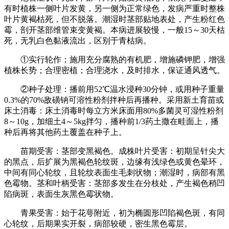
有时植株一侧叶片发黄，另一侧为正常绿色，发病严重时整株
叶片黄褐枯死，但不脱落。潮湿时茎部贴地表处，产生粉红色
霉，剖开茎部维管束变黄褐。本病进展较慢，一般15～30天枯
死，无乳白色黏液流出，区别于青枯病。
①实行轮作；施用充分腐熟的有机肥，增施磷钾肥，增强
植株长势；合理密植；合理浇水，及时排水，保证通风透气。
②种子处理：播前用52℃温水浸种30分钟，或用种子重量
0.3%的70%敌磺钠可溶性粉剂拌种后再播种。采用新土育苗或
床土消毒：床土消毒时每立方米床面用80%多菌灵可湿性粉剂
8～10g，加细土4～5kg拌匀，播种前1/3药土撒在畦面上，播
种后再将其他药土覆盖在种子上。
苗期受害：茎部变黑褐色。成株叶片受害：初期呈针尖大
的黑点，后扩展为黑褐色轮纹斑，边缘有浅绿色或黄色晕环，
中间有同心轮纹，且轮纹表面生毛刺状物；潮湿时，病部有黑
色霉物。茎和叶柄受害：茎部多发生在分枝处，产生褐色稍凹
陷病斑，表面生灰黑色霉状物。
青果受害：始于花萼附近，初为椭圆形凹陷褐色斑，有同
心轮纹，后期果实开裂，病部较硬，密生黑色霉层。