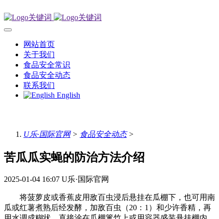
网站首页
关于我们
食品安全常识
食品安全动态
联系我们
English
U乐·国际官网
>
食品安全动态
>
苦瓜瓜实蝇的防治方法介绍
2025-01-04 16:07
U乐·国际官网
将菠萝皮或香蕉皮用敌百虫浸后悬挂在瓜棚下，也可用南
瓜或红薯煮熟后经发酵，加敌百虫（20：1）和少许香精，再
用水调成糊状，直接涂在瓜棚篱竹上或用容器盛装悬挂棚内，