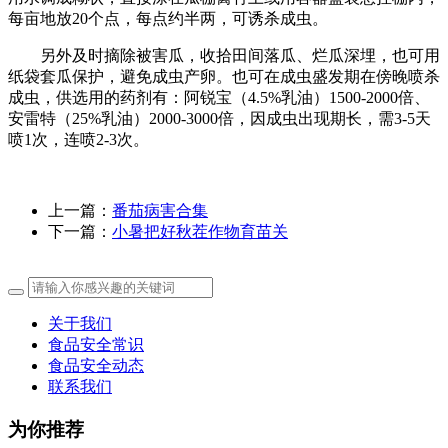
每亩地放20个点，每点约半两，可诱杀成虫。
另外及时摘除被害瓜，收拾田间落瓜、烂瓜深埋，也可用
纸袋套瓜保护，避免成虫产卵。也可在成虫盛发期在傍晚喷杀
成虫，供选用的药剂有：阿锐宝（4.5%乳油）1500-2000倍、
安雷特（25%乳油）2000-3000倍，因成虫出现期长，需3-5天
喷1次，连喷2-3次。
上一篇：
番茄病害合集
下一篇：
小暑把好秋茬作物育苗关
关于我们
食品安全常识
食品安全动态
联系我们
为你推荐