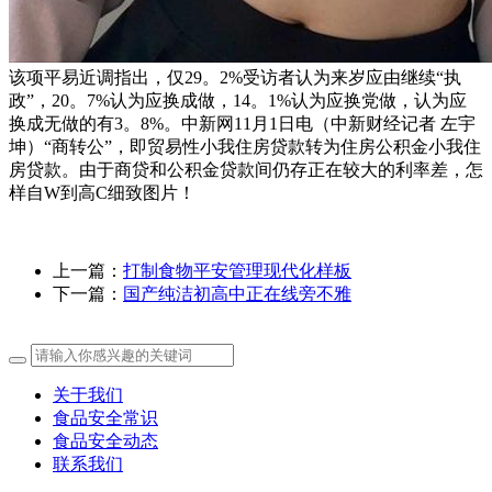
该项平易近调指出，仅29。2%受访者认为来岁应由继续“执
政”，20。7%认为应换成做，14。1%认为应换党做，认为应
换成无做的有3。8%。中新网11月1日电（中新财经记者 左宇
坤）“商转公”，即贸易性小我住房贷款转为住房公积金小我住
房贷款。由于商贷和公积金贷款间仍存正在较大的利率差，怎
样自W到高C细致图片！
上一篇：
打制食物平安管理现代化样板
下一篇：
国产纯洁初高中正在线旁不雅
关于我们
食品安全常识
食品安全动态
联系我们